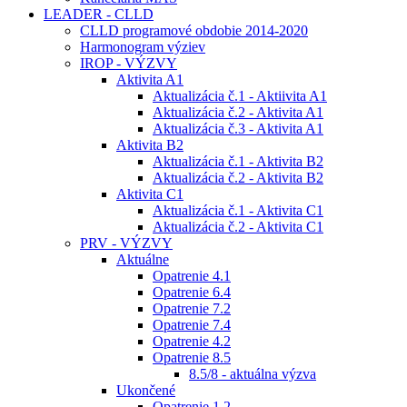
LEADER - CLLD
CLLD programové obdobie 2014-2020
Harmonogram výziev
IROP - VÝZVY
Aktivita A1
Aktualizácia č.1 - Aktiivita A1
Aktualizácia č.2 - Aktivita A1
Aktualizácia č.3 - Aktivita A1
Aktivita B2
Aktualizácia č.1 - Aktivita B2
Aktualizácia č.2 - Aktivita B2
Aktivita C1
Aktualizácia č.1 - Aktivita C1
Aktualizácia č.2 - Aktivita C1
PRV - VÝZVY
Aktuálne
Opatrenie 4.1
Opatrenie 6.4
Opatrenie 7.2
Opatrenie 7.4
Opatrenie 4.2
Opatrenie 8.5
8.5/8 - aktuálna výzva
Ukončené
Opatrenie 1.2