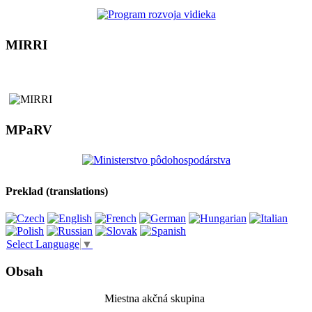
MIRRI
MPaRV
Preklad (translations)
Select Language
▼
Obsah
Miestna akčná skupina