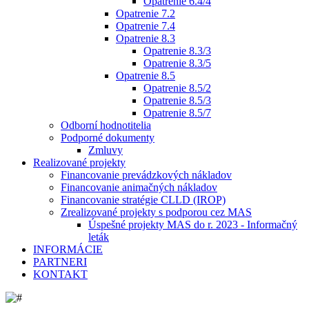
Opatrenie 6.4/4
Opatrenie 7.2
Opatrenie 7.4
Opatrenie 8.3
Opatrenie 8.3/3
Opatrenie 8.3/5
Opatrenie 8.5
Opatrenie 8.5/2
Opatrenie 8.5/3
Opatrenie 8.5/7
Odborní hodnotitelia
Podporné dokumenty
Zmluvy
Realizované projekty
Financovanie prevádzkových nákladov
Financovanie animačných nákladov
Financovanie stratégie CLLD (IROP)
Zrealizované projekty s podporou cez MAS
Úspešné projekty MAS do r. 2023 - Informačný
leták
INFORMÁCIE
PARTNERI
KONTAKT