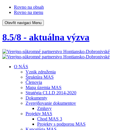
Rovno na obsah
Rovno na menu
Otevřit navigaci
Menu
8.5/8 - aktuálna výzva
O NÁS
Vznik združenia
Štruktúra MAS
Členovia
Mapa územia MAS
Stratégia CLLD 2014-2020
Dokumenty
Zverejňovanie dokumentov
Zmluvy
Projekty MAS
Chod MAS 3
Projekty s podporou MAS
Kancelária MAS