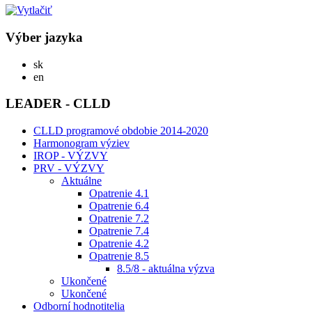
Výber jazyka
Slovensky
sk
English
en
LEADER - CLLD
CLLD programové obdobie 2014-2020
Harmonogram výziev
IROP - VÝZVY
PRV - VÝZVY
Aktuálne
Opatrenie 4.1
Opatrenie 6.4
Opatrenie 7.2
Opatrenie 7.4
Opatrenie 4.2
Opatrenie 8.5
8.5/8 - aktuálna výzva
Ukončené
Ukončené
Odborní hodnotitelia